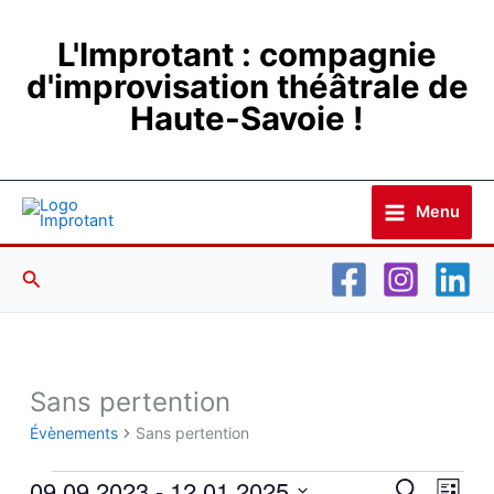
Aller
au
L'Improtant : compagnie
contenu
d'improvisation théâtrale de
Haute-Savoie !
Menu
Rechercher
Sans pertention
Évènements
Évènements
Sans pertention
09.09.2023
 - 
12.01.2025
Recherche
Navig
Recherche