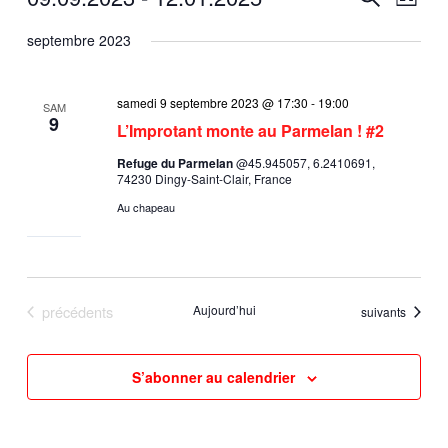
Liste
et
de
Sélectionnez
septembre 2023
navigation
vues
une
de
Évène
date.
vues
samedi 9 septembre 2023 @ 17:30
-
19:00
SAM
Évènements
9
L’Improtant monte au Parmelan ! #2
Refuge du Parmelan
@45.945057, 6.2410691,
74230 Dingy-Saint-Clair, France
Au chapeau
Évènements
précédents
Aujourd’hui
Évènements
suivants
S’abonner au calendrier