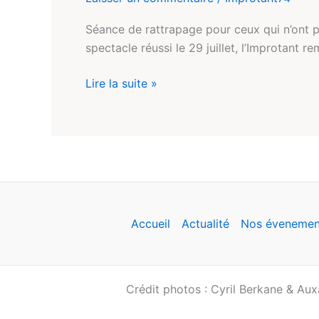
au
Parmelan
Séance de rattrapage pour ceux qui n’ont 
!
spectacle réussi le 29 juillet, l’Improtant 
#2
Lire la suite »
Accueil
Actualité
Nos évenement
Crédit photos : Cyril Berkane & Au