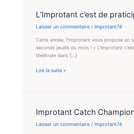
L’Improtant c’est de pratic
L’Improtant
c’est
Laisser un commentaire
/
Improtant74
de
praticiper
Cette année, l’Improtant vous propose un s
#11
seconds jeudis du mois ! « L’Improtant c’es
théâtrale dans […]
Lire la suite »
Improtant Catch Champion
Improtant
Catch
Laisser un commentaire
/
Improtant74
Championship
#3