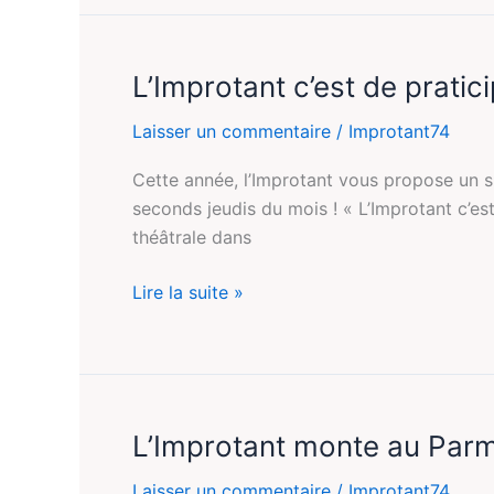
L’Improtant c’est de pratic
L’Improtant
c’est
Laisser un commentaire
/
Improtant74
de
praticiper
Cette année, l’Improtant vous propose un s
#10
seconds jeudis du mois ! « L’Improtant c’es
théâtrale dans
Lire la suite »
L’Improtant monte au Parm
L’Improtant
monte
Laisser un commentaire
/
Improtant74