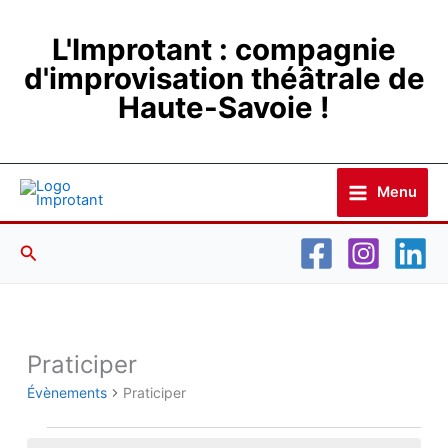
Aller
au
L'Improtant : compagnie
contenu
d'improvisation théâtrale de
Haute-Savoie !
Menu
Rechercher
LUNDI
MARDI
MERCREDI
JEUDI
VENDREDI
SAMEDI
DIMANCH
Praticiper
Évènements
Évènements
Praticiper