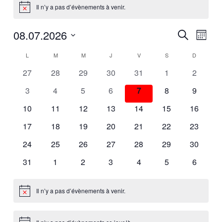
Il n’y a pas d’évènements à venir.
Notice
08.07.2026
Recherche
Navig
Recherche
Mois
et
de
Sélectionnez
L
M
M
J
V
S
D
Calendrier
navigation
vues
une
de
de
Évène
0
0
0
0
0
0
0
27
28
29
30
31
1
2
date.
Évènements
vues
évènements
évènements
évènements
évènements
évènements
évènements
évèneme
0
0
0
0
0
0
0
3
4
5
6
7
8
9
Évènements
évènements
évènements
évènements
évènements
évènements
évènements
évèneme
0
0
0
0
0
0
0
10
11
12
13
14
15
16
évènements
évènements
évènements
évènements
évènements
évènements
évèneme
0
0
0
0
0
0
0
17
18
19
20
21
22
23
évènements
évènements
évènements
évènements
évènements
évènements
évèneme
0
0
0
0
0
0
0
24
25
26
27
28
29
30
évènements
évènements
évènements
évènements
évènements
évènements
évèneme
0
0
0
0
0
0
0
31
1
2
3
4
5
6
évènements
évènements
évènements
évènements
évènements
évènements
évèneme
Il n’y a pas d’évènements à venir.
Notice