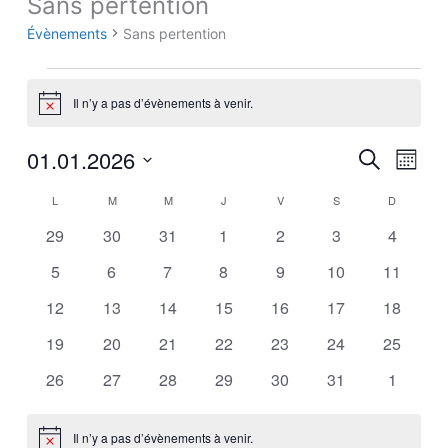
Sans pertention
Évènements
Évènements
Sans pertention
Il n’y a pas d’évènements à venir.
Notice
01.01.2026
Recherche
Navig
Recherche
Mois
et
de
Sélectionnez
L
M
M
J
V
S
D
Calendrier
navigation
vues
une
de
de
Évène
0
0
0
0
0
0
0
29
30
31
1
2
3
4
date.
Évènements
vues
évènements
évènements
évènements
évènements
évènements
évènements
évèneme
0
0
0
0
0
0
0
5
6
7
8
9
10
11
Évènements
évènements
évènements
évènements
évènements
évènements
évènements
évèneme
0
0
0
0
0
0
0
12
13
14
15
16
17
18
évènements
évènements
évènements
évènements
évènements
évènements
évèneme
0
0
0
0
0
0
0
19
20
21
22
23
24
25
évènements
évènements
évènements
évènements
évènements
évènements
évèneme
0
0
0
0
0
0
0
26
27
28
29
30
31
1
évènements
évènements
évènements
évènements
évènements
évènements
évèneme
Il n’y a pas d’évènements à venir.
Notice