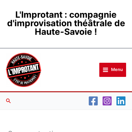
Aller
au
L'Improtant : compagnie
contenu
d'improvisation théâtrale de
Haute-Savoie !
Menu
Rechercher
LUNDI
MARDI
MERCREDI
JEUDI
VENDREDI
SAMEDI
DIMANCH