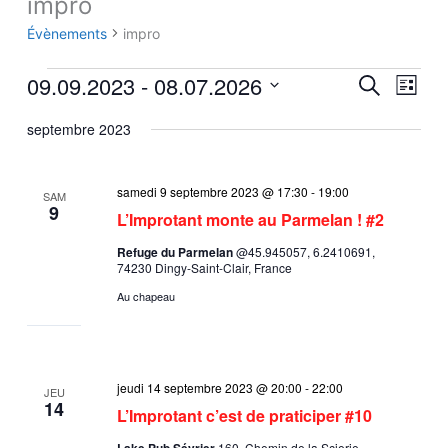
impro
Évènements
Évènements
impro
09.09.2023
 - 
08.07.2026
Recherche
Navig
Recherche
Liste
et
de
Sélectionnez
septembre 2023
navigation
vues
une
de
Évène
date.
vues
samedi 9 septembre 2023 @ 17:30
-
19:00
SAM
Évènements
9
L’Improtant monte au Parmelan ! #2
Refuge du Parmelan
@45.945057, 6.2410691,
74230 Dingy-Saint-Clair, France
Au chapeau
jeudi 14 septembre 2023 @ 20:00
-
22:00
JEU
14
L’Improtant c’est de praticiper #10
Lake Pub Sévrier
160, Chemin de la Scierie,