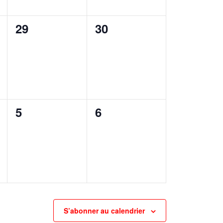
0
0
29
30
,
évènement,
évènement,
0
0
5
6
,
évènement,
évènement,
S’abonner au calendrier