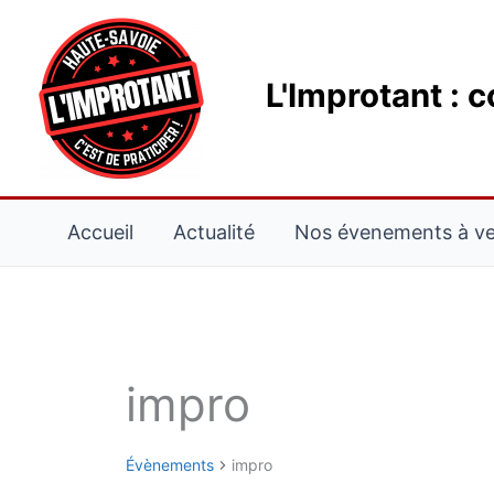
Aller
au
contenu
L'Improtant : 
Accueil
Actualité
Nos évenements à ven
LUNDI
MARDI
impro
Évènements
Évènements
impro