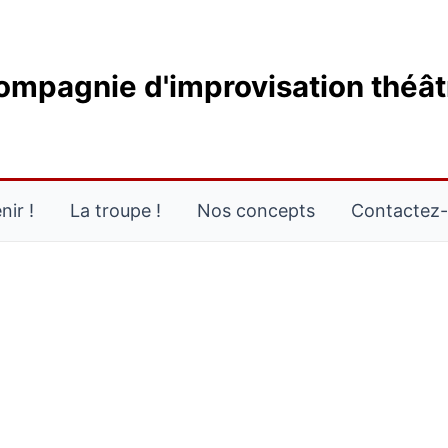
compagnie d'improvisation théât
ir !
La troupe !
Nos concepts
Contactez
MERCREDI
JEUDI
VENDREDI