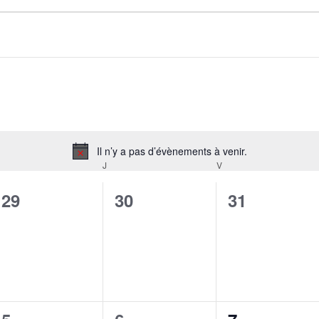
Il n’y a pas d’évènements à venir.
Notice
J
V
0
0
0
29
30
31
évènement,
évènement,
évènement