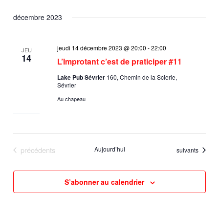
décembre 2023
jeudi 14 décembre 2023 @ 20:00
-
22:00
JEU
14
L’Improtant c’est de praticiper #11
Lake Pub Sévrier
160, Chemin de la Scierie,
Sévrier
Au chapeau
Évènements
précédents
Aujourd’hui
Évènements
suivants
S’abonner au calendrier