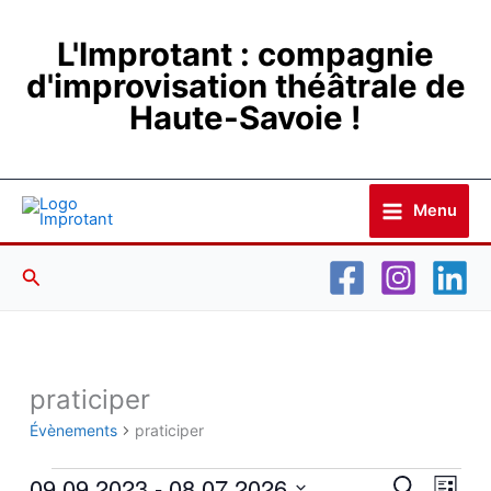
Aller
au
L'Improtant : compagnie
contenu
d'improvisation théâtrale de
Haute-Savoie !
Menu
Rechercher
praticiper
Évènements
Évènements
praticiper
09.09.2023
 - 
08.07.2026
Recherche
Navig
Recherche