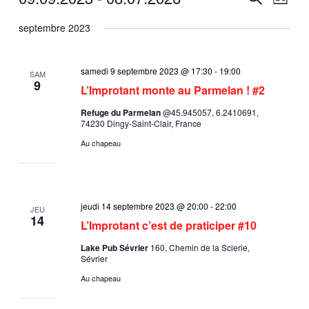
Liste
et
de
Sélectionnez
septembre 2023
navigation
vues
une
de
Évène
date.
vues
samedi 9 septembre 2023 @ 17:30
-
19:00
SAM
Évènements
9
L’Improtant monte au Parmelan ! #2
Refuge du Parmelan
@45.945057, 6.2410691,
74230 Dingy-Saint-Clair, France
Au chapeau
jeudi 14 septembre 2023 @ 20:00
-
22:00
JEU
14
L’Improtant c’est de praticiper #10
Lake Pub Sévrier
160, Chemin de la Scierie,
Sévrier
Au chapeau