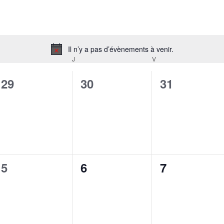
Il n’y a pas d’évènements à venir.
Notice
J
V
0
0
0
29
30
31
évènement,
évènement,
évènement
0
0
0
5
6
7
évènement,
évènement,
évènement