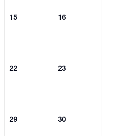
0
0
15
16
,
évènement,
évènement,
0
0
22
23
,
évènement,
évènement,
0
0
29
30
,
évènement,
évènement,