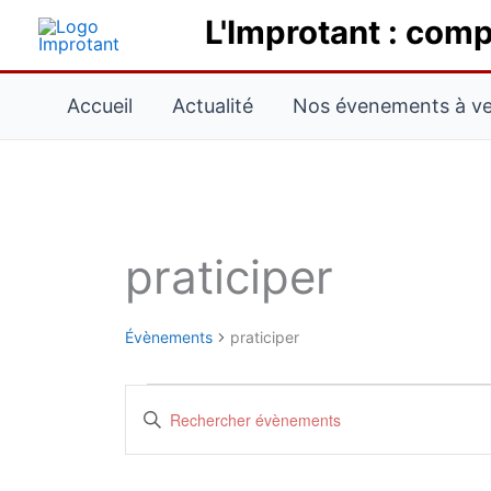
Aller
L'Improtant : comp
au
contenu
Accueil
Actualité
Nos évenements à ven
LUNDI
MARDI
praticiper
Évènements
Évènements
praticiper
Recherche
Saisir
et
mot-
navigation
clé.
de