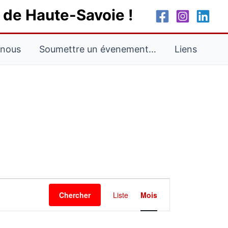
e de Haute-Savoie !
-nous
Soumettre un évenement…
Liens
SAMEDI
DIMANCHE
Navigation
Chercher
Liste
Mois
de
vues
Évènement