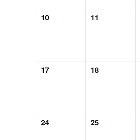
0
0
10
11
évènement,
évènement,
0
0
17
18
évènement,
évènement,
0
0
24
25
évènement,
évènement,